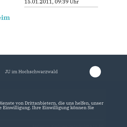
15.01.2011, 09:39 Uhr
eim
JU im Hochschwarzwald
enste von Drittanbietern, die uns helfen, unser
Einwilligung. Ihre Einwilligung können Sie
Realisation: Sharkness Media GmbH & Co. KG