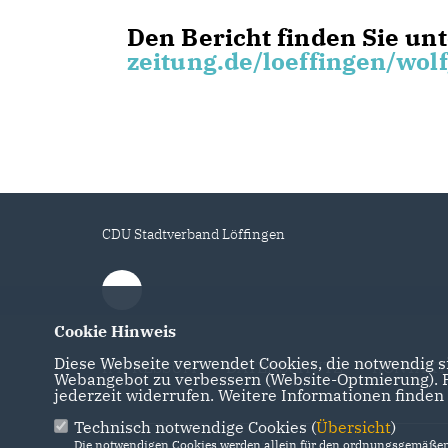
Den Bericht finden Sie un
zeitung.de/loeffingen/w
CDU Stadtverband Löffingen
Cookie Hinweis
Diese Webseite verwendet Cookies, die notwendig si
IMPRESSUM
DATENSCHUTZ
KONTAKT
Webangebot zu verbessern (Website-Optmierung). Fü
jederzeit widerrufen. Weitere Informationen finden
Technisch notwendige Cookies (
Übersicht
)
Die notwendigen Cookies werden allein für den ordnungsgemäßen 
@2026 CDU Stadtverband Löffingen