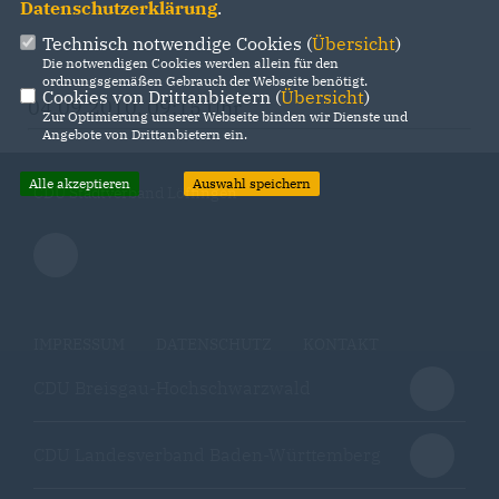
Datenschutzerklärung
.
Technisch notwendige Cookies (
Übersicht
)
Die notwendigen Cookies werden allein für den
ordnungsgemäßen Gebrauch der Webseite benötigt.
Cookies von Drittanbietern (
Übersicht
)
04.09.2010, 09:15 Uhr
Zur Optimierung unserer Webseite binden wir Dienste und
Angebote von Drittanbietern ein.
Alle akzeptieren
Auswahl speichern
CDU Stadtverband Löffingen
IMPRESSUM
DATENSCHUTZ
KONTAKT
CDU Breisgau-Hochschwarzwald
CDU Landesverband Baden-Württemberg