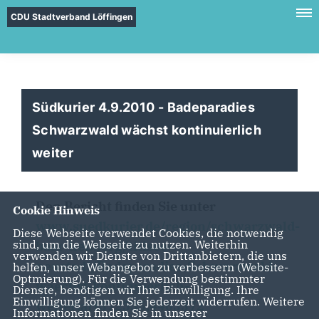
CDU Stadtverband Löffingen
Südkurier 4.9.2010 - Badeparadies
Schwarzwald wächst kontinuierlich
weiter
Den Bericht finden Sie unter
Cookie Hinweis
www.suedkurier.de/region/schwarzwald-
Diese Webseite verwendet Cookies, die notwendig
sind, um die Webseite zu nutzen. Weiterhin
baar-heuberg/titisee-
verwenden wir Dienste von Drittanbietern, die uns
neustadt/Badeparadies-Schwarzwald-
helfen, unser Webangebot zu verbessern (Website-
Optmierung). Für die Verwendung bestimmter
waechst-kontinuierlich-
Dienste, benötigen wir Ihre Einwilligung. Ihre
Einwilligung können Sie jederzeit widerrufen. Weitere
weiter;art372535,4463372
Informationen finden Sie in unserer