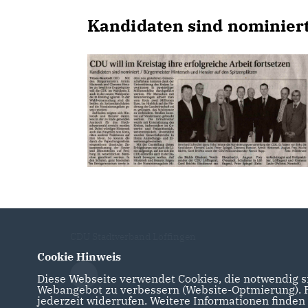
Kandidaten sind nominier
CDU Stadtverband Löffingen
Cookie Hinweis
Diese Webseite verwendet Cookies, die notwendig si
Webangebot zu verbessern (Website-Optmierung). Fü
jederzeit widerrufen. Weitere Informationen finden