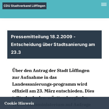
CDU Stadtverband Löffingen
Pressemitteilung 18.2.2009 -
Entscheidung über Stadtsanierung am
23.3
Über den Antrag der Stadt Löffingen
zur Aufnahme in das
Landessanierungs-programm wird
offiziell am 23. März entschieden. Dies
teilte das baden-württembergische
Cookie Hinweis
Wirtschaftsministerium auf Anfrage