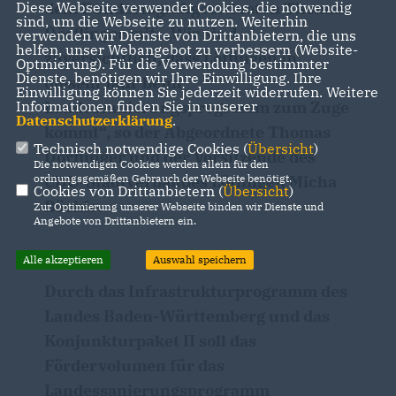
dem Bundestagsabgeordneten Thomas
Diese Webseite verwendet Cookies, die notwendig
sind, um die Webseite zu nutzen. Weiterhin
Dörflinger mit. „Wir sind
verwenden wir Dienste von Drittanbietern, die uns
helfen, unser Webangebot zu verbessern (Website-
zuversichtlich, dass Löffingen in
Optmierung). Für die Verwendung bestimmter
Dienste, benötigen wir Ihre Einwilligung. Ihre
diesem Jahr beim
Einwilligung können Sie jederzeit widerrufen. Weitere
Landessanierungsprogramm zum Zuge
Informationen finden Sie in unserer
Datenschutzerklärung
.
kommt“, so der Abgeordnete Thomas
Technisch notwendige Cookies (
Übersicht
)
Dörflinger und der Vorsitzende des
Die notwendigen Cookies werden allein für den
CDU-Stadtverbandes Löffingen Micha
ordnungsgemäßen Gebrauch der Webseite benötigt.
Cookies von Drittanbietern (
Übersicht
)
Bächle.
Zur Optimierung unserer Webseite binden wir Dienste und
Angebote von Drittanbietern ein.
Alle akzeptieren
Auswahl speichern
Durch das Infrastrukturprogramm des
Landes Baden-Württemberg und das
Konjunkturpaket II soll das
Fördervolumen für das
Landessanierungsprogramm