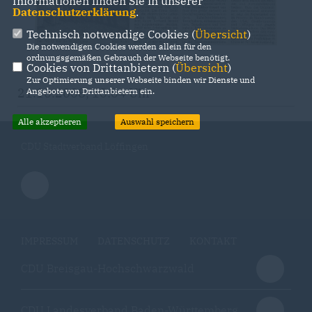
Informationen finden Sie in unserer
Datenschutzerklärung
.
Technisch notwendige Cookies (
Übersicht
)
Die notwendigen Cookies werden allein für den
ordnungsgemäßen Gebrauch der Webseite benötigt.
Cookies von Drittanbietern (
Übersicht
)
Zur Optimierung unserer Webseite binden wir Dienste und
21.10.2008, 10:04 Uhr
Angebote von Drittanbietern ein.
Alle akzeptieren
Auswahl speichern
CDU Stadtverband Löffingen
IMPRESSUM
DATENSCHUTZ
KONTAKT
CDU Breisgau-Hochschwarzwald
CDU Landesverband Baden-Württemberg