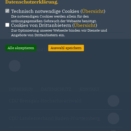
Datenschutzerklärung
.
Technisch notwendige Cookies (
Übersicht
)
Die notwendigen Cookies werden allein für den
ordnungsgemäßen Gebrauch der Webseite benötigt.
Cookies von Drittanbietern (
Übersicht
)
10.02.2014, 10:54 Uhr
Zur Optimierung unserer Webseite binden wir Dienste und
Angebote von Drittanbietern ein.
Alle akzeptieren
Auswahl speichern
CDU Stadtverband Löffingen
IMPRESSUM
DATENSCHUTZ
KONTAKT
CDU Breisgau-Hochschwarzwald
CDU Landesverband Baden-Württemberg