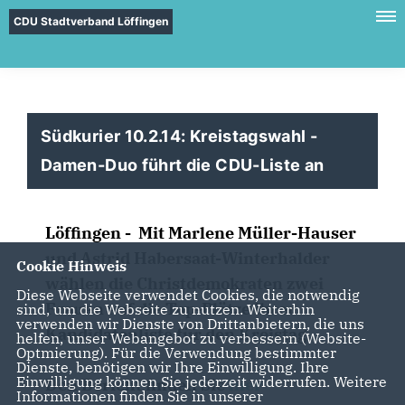
CDU Stadtverband Löffingen
Südkurier 10.2.14: Kreistagswahl -
Damen-Duo führt die CDU-Liste an
Löffingen - Mit Marlene Müller-Hauser
und Astrid Habersaat-Winterhalder
Cookie Hinweis
wählen die Christdemokraten zwei
Diese Webseite verwendet Cookies, die notwendig
Frauen auf die Top-Plätze ihrer
sind, um die Webseite zu nutzen. Weiterhin
verwenden wir Dienste von Drittanbietern, die uns
Kandidatenliste für den Kreistag.
helfen, unser Webangebot zu verbessern (Website-
Optmierung). Für die Verwendung bestimmter
Dienste, benötigen wir Ihre Einwilligung. Ihre
Einwilligung können Sie jederzeit widerrufen. Weitere
Den Bericht finden Sie
hier
Informationen finden Sie in unserer